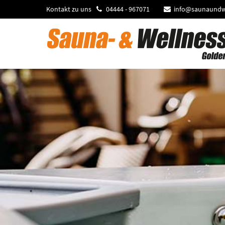
Kontakt zu uns
04444 - 967071
info@saunaundw
lichtfeld